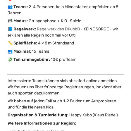
👥 Teams:
 2-4 Personen, kein Mindestalter, empfohlen ab 8 
Jahren
🎮 Modus:
 Gruppenphase + K.O.-Spiele
📘 Regelwerk:
Regelwerk des DKubbB
 - KEINE SORGE - wir 
erklären alle Regeln nochmal vor Ort!
📏 Spielfläche:
 4 × 8 m Strandsand 
👥 Maximal:
 16 Teams
💸 Teilnahmegebühr:
 10€ pro Team
Interessierte Teams können sich ab sofort online anmelden. 
Wir freuen uns über frühzeitge Registrierungen, ihr könnt aber 
auch spontan dazukommen. 
Wir haben auf jeden Fall auch 1-2 Felder zum Ausprobieren 
und für die kleineren Kids. 
Organisation & Turnierleitung:
 Happy Kubb (Klaus Riedel)
Weitere Informationen zur Region: 