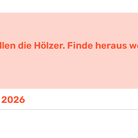
llen die Hölzer. Finde heraus w
 2026