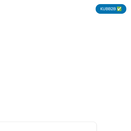
KUBB2B ✅
turnier zum Schwedenfest 2026