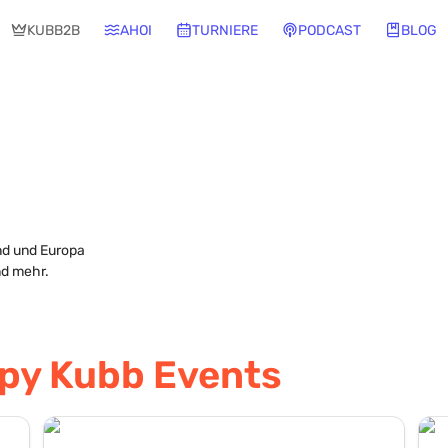
KUBB2B
AHOI
TURNIERE
PODCAST
BLOG
d und Europa 

nd mehr. 
py Kubb Events
Flensburger Sommer 2026
Kubb