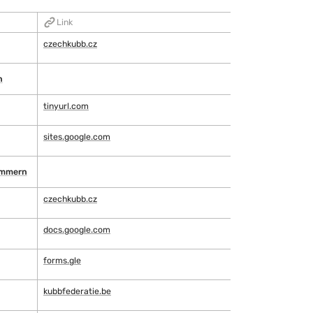
Link
czechkubb.cz
n
tinyurl.com
sites.google.com
ommern
czechkubb.cz
docs.google.com
forms.gle
kubbfederatie.be