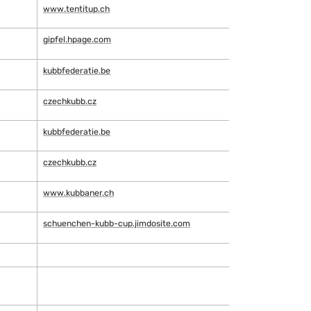
www.tentitup.ch
gipfel.hpage.com
kubbfederatie.be
czechkubb.cz
kubbfederatie.be
czechkubb.cz
www.kubbaner.ch
schuenchen-kubb-cup.jimdosite.com