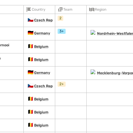
Country
Team
Region
2
🇨🇿
Czech Republic
3+
🇩🇪
Germany
Nordrhein-Westfale
ernooi
🇧🇪
Belgium
s
🇧🇪
Belgium
🇩🇪
Germany
Mecklenburg-Vorp
2+
🇨🇿
Czech Republic
🇧🇪
Belgium
🇧🇪
Belgium
🇧🇪
Belgium