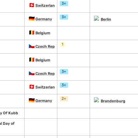
3+
🇨🇭
Switzerland
3+
🇩🇪
Germany
Berlin
🇧🇪
Belgium
1
🇨🇿
Czech Republic
🇧🇪
Belgium
3+
🇨🇿
Czech Republic
3+
🇨🇭
Switzerland
2+
🇩🇪
Germany
Brandenburg
ay Of Kubb
l Day of